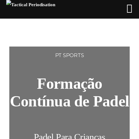
Skip
to
content
PT SPORTS
Formação
Contínua de Padel
Padel Para Crianças